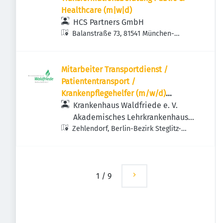
Healthcare (m|w|d)
HCS Partners GmbH
Balanstraße 73, 81541 München-
Ramersdorf-Perlach, Deutschland
Mitarbeiter Transportdienst /
Patiententransport /
Krankenpflegehelfer (m/w/d)
Krankenhaus | Vollzeit / Teilzeit
Krankenhaus Waldfriede e. V.
möglich
Akademisches Lehrkrankenhaus
Zehlendorf, Berlin-Bezirk Steglitz-
der Charité
Zehlendorf, Deutschland
1
/
9