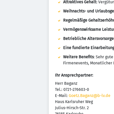
Attraktives Gehalt:
Vergütun
Weihnachts- und Urlaubsge
Regelmäßige Gehaltserhöh
Vermögenswirksame Leistu
Betriebliche Altersvorsorge
Eine fundierte Einarbeitun
Weitere Benefits
: Sehr gut
Firmenevents, Monatlicher K
Ihr Ansprechpartner:
Herr Baganz
Tel.: 0721-276603-0
E-Mail:
Goetz.Baganz@b-lv.de
Haus Karlsruher Weg
Julius-Hirsch-Str. 2
76185 Karlsruhe