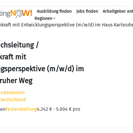
Ausbildung finden
Jobs finden
Arbeitgeber en
Haupt-Naviga
Regionen
hkraft mit Entwicklungsperspektive (m/w/d) im Haus Karlsruh
chsleitung /
kraft mit
ngsperspektive (m/w/d) im
sruher Weg
andesverein
 Deutschland
sen
Festanstellung
4.242 € - 5.004 € pro