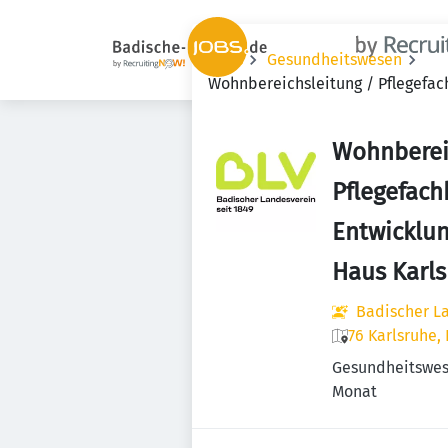
Jobs
Gesundheitswesen
Wohnbereichsleitung / Pflegefac
Wohnberei
Pflegefach
Entwicklu
Haus Karl
Badischer L
76 Karlsruhe,
Gesundheitswe
Monat