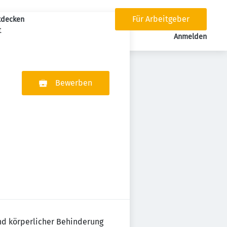
Für Arbeitgeber
tdecken
t
tion
Anmelden
Bewerben
nd körperlicher Behinderung