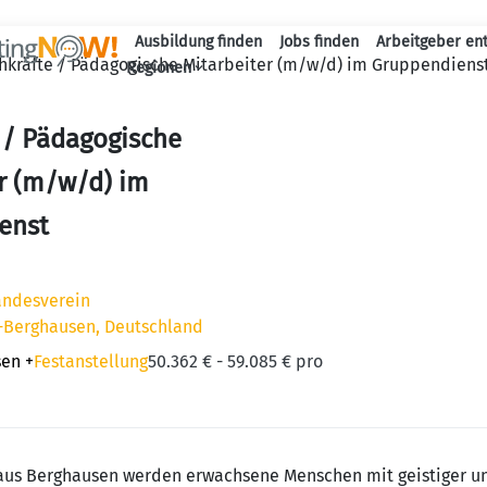
Ausbildung finden
Jobs finden
Arbeitgeber en
hkräfte / Pädagogische Mitarbeiter (m/w/d) im Gruppendiens
Haupt-Naviga
Regionen
 / Pädagogische
r (m/w/d) im
enst
andesverein
l-Berghausen, Deutschland
sen
+
Festanstellung
50.362 € - 59.085 € pro
haus Berghausen werden erwachsene Menschen mit geistiger u