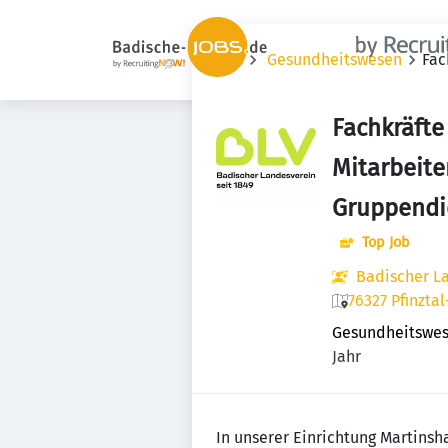
Jobs
Gesundheitswesen
Fac
Fachkräfte
Mitarbeite
Gruppendi
Top Job
Badischer L
76327 Pfinzta
Gesundheitswe
Jahr
In unserer Einrichtung Martins