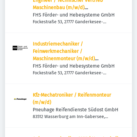
Engineer / Technischer Vertrieb
Maschinenbau (m/w/d)
Sondermaschinenbau | Anlagenbau |
FHS Förder- und Hebesysteme GmbH
Projektvertrieb | International
Fockestraße 53, 27777 Ganderkesee-
Hoykenkamp, Deutschland
Industriemechaniker /
Feinwerkmechaniker /
Maschinenmonteur (m/w/d)
Maschinenbau | Anlagenbau |
FHS Förder- und Hebesysteme GmbH
Sondermaschinenbau | Service &
Fockestraße 53, 27777 Ganderkesee-
Hoykenkamp, Deutschland
Montage
Kfz-Mechatroniker / Reifenmonteur
(m/w/d)
Pneuhage Reifendienste Südost GmbH
83512 Wasserburg am Inn-Gabersee,
Deutschland