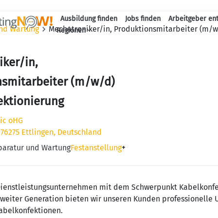
Ausbildung finden
Jobs finden
Arbeitgeber en
und Wartung
Mechatroniker/in, Produktionsmitarbeiter (m/w
Haupt-Naviga
Regionen
ker/in,
nsmitarbeiter (m/w/d)
ektionierung
nic oHG
 76275 Ettlingen, Deutschland
eparatur und Wartung
Festanstellung
+
 Dienstleistungsunternehmen mit dem Schwerpunkt Kabelkonfe
zweiter Generation bieten wir unseren Kunden professionelle 
Kabelkonfektionen.