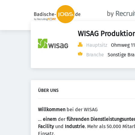
WISAG Produktio
Hauptsitz
Ohmweg 11
Branche
Sonstige Br
ÜBER UNS
Willkommen
bei der WISAG
…
einem
der
führenden Dienstleistungsunt
Facility
und
Industrie
. Mehr als 50.000 Mitar
Einsatz.