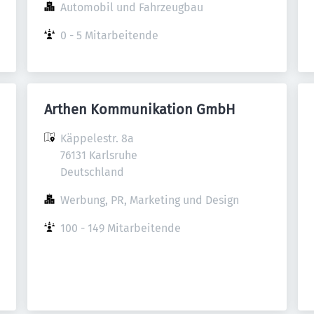
Automobil und Fahrzeugbau
0 - 5 Mitarbeitende
Arthen Kommunikation GmbH
Käppelestr. 8a

76131 Karlsruhe

Deutschland
Werbung, PR, Marketing und Design
100 - 149 Mitarbeitende