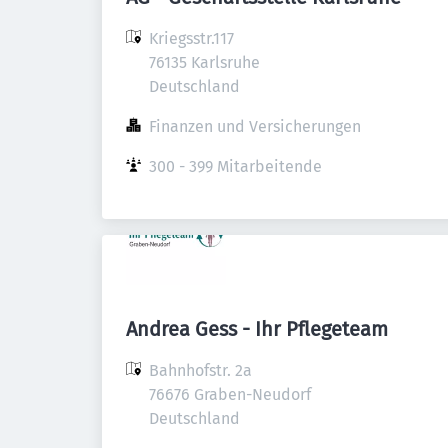
Kriegsstr.117

76135 Karlsruhe

Deutschland
Finanzen und Versicherungen
300 - 399 Mitarbeitende
Andrea Gess - Ihr Pflegeteam
Bahnhofstr. 2a

76676 Graben-Neudorf

Deutschland