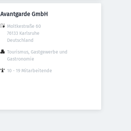
Avantgarde GmbH
Moltkestraße 60

76133 Karlsruhe

Deutschland
Tourismus, Gastgewerbe und 
Gastronomie
10 - 19 Mitarbeitende