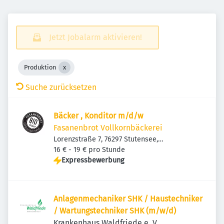
Jetzt Jobalarm aktivieren!
Produktion
Suche zurücksetzen
Bäcker , Konditor m/d/w
Fasanenbrot Vollkornbäckerei
Lorenzstraße 7, 76297 Stutensee,
Deutschland
16 € - 19 € pro Stunde
Expressbewerbung
Anlagenmechaniker SHK / Haustechniker
/ Wartungstechniker SHK (m/w/d)
Krankenhaus Waldfriede e. V.