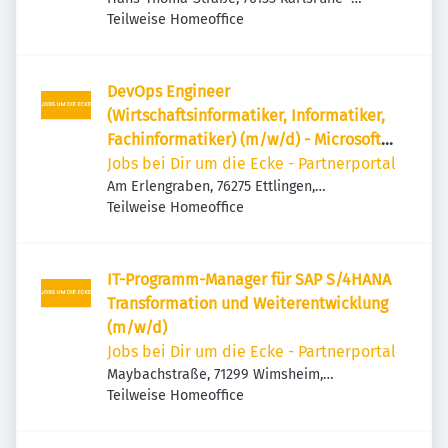
Innenstadt-West, Deutschland
Teilweise Homeoffice
DevOps Engineer
(Wirtschaftsinformatiker, Informatiker,
Fachinformatiker) (m/w/d) - Microsoft
Azure, AKS, Azure Functions
Jobs bei Dir um die Ecke - Partnerportal
Am Erlengraben, 76275 Ettlingen,
Deutschland
Teilweise Homeoffice
IT-Programm-Manager für SAP S/4HANA
Transformation und Weiterentwicklung
(m/w/d)
Jobs bei Dir um die Ecke - Partnerportal
Maybachstraße, 71299 Wimsheim,
Deutschland
Teilweise Homeoffice