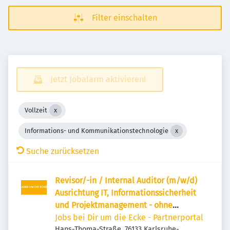
Filter einschalten
Jetzt Jobalarm aktivieren!
Vollzeit
Informations- und Kommunikationstechnologie
Suche zurücksetzen
Revisor/-in / Internal Auditor (m/w/d)
Ausrichtung IT, Informationssicherheit
und Projektmanagement - ohne
Reisetätigkeit -
Jobs bei Dir um die Ecke - Partnerportal
Hans-Thoma-Straße, 76133 Karlsruhe-