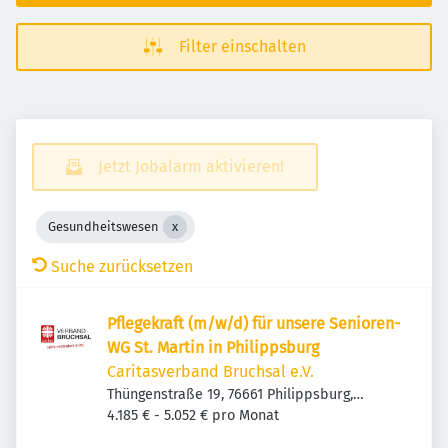
Filter einschalten
Jetzt Jobalarm aktivieren!
Gesundheitswesen
Suche zurücksetzen
Pflegekraft (m/w/d) für unsere Senioren-
WG St. Martin in Philippsburg
Caritasverband Bruchsal e.V.
Thüngenstraße 19, 76661 Philippsburg,
Deutschland
4.185 € - 5.052 € pro Monat