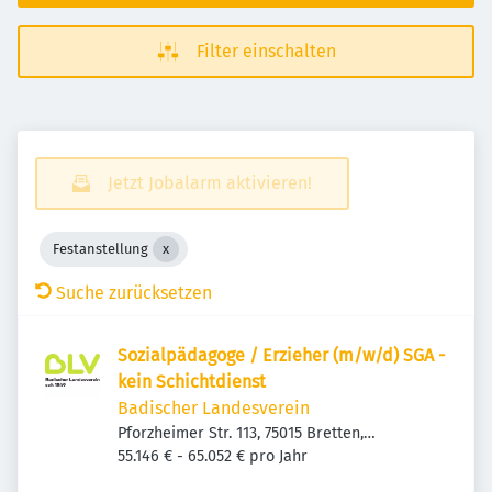
Filter einschalten
Jetzt Jobalarm aktivieren!
Festanstellung
Suche zurücksetzen
Sozialpädagoge / Erzieher (m/w/d) SGA -
kein Schichtdienst
Badischer Landesverein
Pforzheimer Str. 113, 75015 Bretten,
Deutschland
55.146 € - 65.052 € pro Jahr