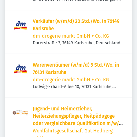
Deutschland
Verkäufer (w/m/d) 20 Std./Wo. in 76149
Karlsruhe
dm-drogerie markt GmbH + Co. KG
Dürerstraße 3, 76149 Karlsruhe, Deutschland
Warenverräumer (w/m/d) 3 Std./Wo. in
76131 Karlsruhe
dm-drogerie markt GmbH + Co. KG
Ludwig-Erhard-Allee 10, 76131 Karlsruhe,
Deutschland
Jugend- und Heimerzieher,
Heilerziehungspfleger, Heilpädagoge
oder vergleichbare Qualifikation m/w/d
WGH.jpg
Wohlfahrtsgesellschaft Gut Hellberg