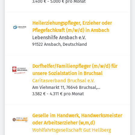
3.400 € - 5.000 € pro Monat
Heilerziehungspfleger, Erzieher oder
Pflegefachkraft (m/w/d) in Ansbach
Lebenshilfe Ansbach e.V.
91522 Ansbach, Deutschland
Dorfhelfer/Familienpfleger (m/w/d) für
unsere Sozialstation in Bruchsal
Caritasverband Bruchsal e.V.
Am Viehmarkt 11, 76646 Bruchsal,
Deutschland
3.582 € - 4.311 € pro Monat
Geselle im Handwerk, Handwerksmeister
oder Arbeitserzieher (w,m,d)
Wohlfahrtsgesellschaft Gut Hellberg