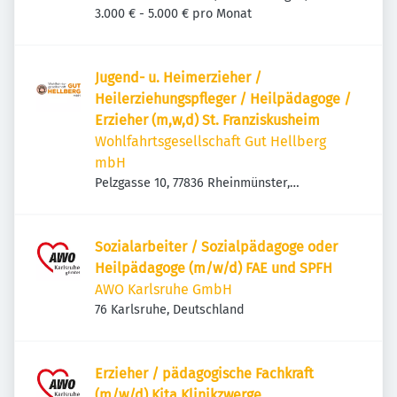
Deutschland
3.000 € - 5.000 € pro Monat
Jugend- u. Heimerzieher /
Heilerziehungspfleger / Heilpädagoge /
Erzieher (m,w,d) St. Franziskusheim
Wohlfahrtsgesellschaft Gut Hellberg
mbH
Pelzgasse 10, 77836 Rheinmünster,
Deutschland
Sozialarbeiter / Sozialpädagoge oder
Heilpädagoge (m/w/d) FAE und SPFH
AWO Karlsruhe GmbH
76 Karlsruhe, Deutschland
Erzieher / pädagogische Fachkraft
(m/w/d) Kita Klinikzwerge