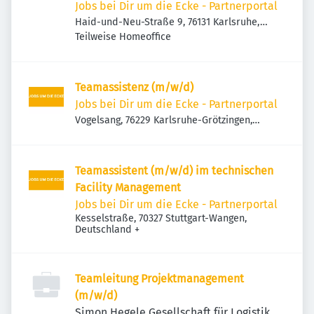
(Bachelor Ernährungswissenschaft,
Jobs bei Dir um die Ecke - Partnerportal
Ökotrophologie)
Haid-und-Neu-Straße 9, 76131 Karlsruhe,
Deutschland
Teilweise Homeoffice
Teamassistenz (m/w/d)
Jobs bei Dir um die Ecke - Partnerportal
Vogelsang, 76229 Karlsruhe-Grötzingen,
Deutschland
Teamassistent (m/w/d) im technischen
Facility Management
Jobs bei Dir um die Ecke - Partnerportal
Kesselstraße, 70327 Stuttgart-Wangen,
Deutschland
+
Teamleitung Projektmanagement
(m/w/d)
Simon Hegele Gesellschaft für Logistik