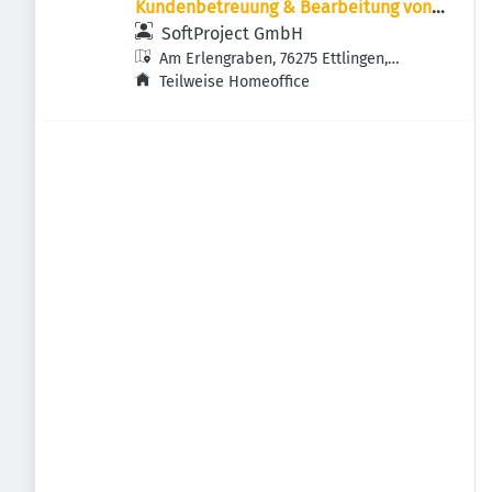
Kundenbetreuung & Bearbeitung von
IT-Tickets / -Anfragen - X4 BPMS
SoftProject GmbH
Am Erlengraben, 76275 Ettlingen,
Deutschland
Teilweise Homeoffice