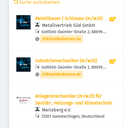
Suche zurücksetzen
Metallbauer | Schlosser (m/w/d)
Metallvertrieb Süd GmbH
Gottlieb-Daimler-Straße 2, 88696
Owingen, Deutschland
JOBSamBodensee.de
Industriemechaniker (m/w/d)
Gottlieb-Daimler-Straße 2, 88696
Owingen, Deutschland
JOBSamBodensee.de
Anlagenmechaniker (m/w/d) für
Sanitär-, Heizungs- und Klimatechnik
Mariaberg e.V.
72501 Gammertingen, Deutschland