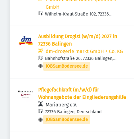
GmbH
Wilhelm-Kraut-Straße 102, 72336
Balingen, Deutschland
Ausbildung Drogist (w/m/d) 2027 in
72336 Balingen
dm-drogerie markt GmbH + Co. KG
Bahnhofstraße 26, 72336 Balingen,
Deutschland
JOBSamBodensee.de
Pflegefachkraft (m/w/d) für
Wohnangebote der Eingliederungshilfe
Mariaberg e.V.
72336 Balingen, Deutschland
JOBSamBodensee.de