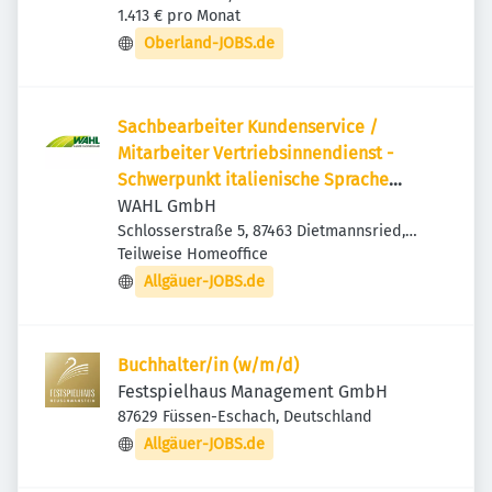
1.413 € pro Monat
Oberland-JOBS.de
Sachbearbeiter Kundenservice /
Mitarbeiter Vertriebsinnendienst -
Schwerpunkt italienische Sprache
(m/w/d) in Voll- oder Teilzeit
WAHL GmbH
Schlosserstraße 5, 87463 Dietmannsried,
Deutschland
Teilweise Homeoffice
Allgäuer-JOBS.de
Buchhalter/in (w/m/d)
Festspielhaus Management GmbH
87629 Füssen-Eschach, Deutschland
Allgäuer-JOBS.de