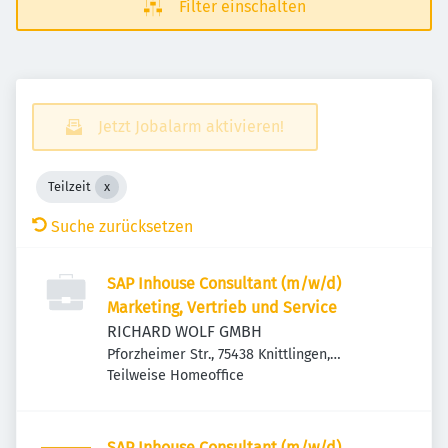
Filter einschalten
Jetzt Jobalarm aktivieren!
Teilzeit
Suche zurücksetzen
SAP Inhouse Consultant (m/w/d)
Marketing, Vertrieb und Service
RICHARD WOLF GMBH
Pforzheimer Str., 75438 Knittlingen,
Deutschland
Teilweise Homeoffice
SAP Inhouse Consultant (m/w/d)