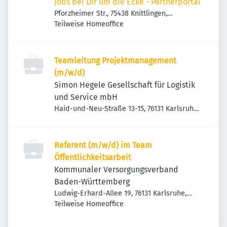
Jobs bei Dir um die Ecke - Partnerportal
Pforzheimer Str., 75438 Knittlingen,
Deutschland
Teilweise Homeoffice
Teamleitung Projektmanagement
(m/w/d)
Simon Hegele Gesellschaft für Logistik
und Service mbH
Haid-und-Neu-Straße 13-15, 76131 Karlsruhe,
Deutschland
Referent (m/w/d) im Team
Öffentlichkeitsarbeit
Kommunaler Versorgungsverband
Baden-Württemberg
Ludwig-Erhard-Allee 19, 76131 Karlsruhe,
Deutschland
Teilweise Homeoffice