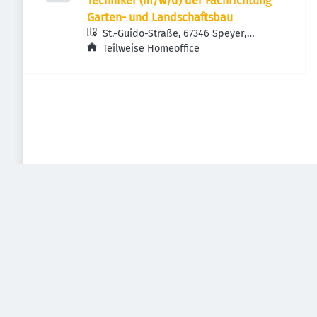
Techniker (m/w/d) der Fachrichtung
Garten- und Landschaftsbau
St.-Guido-Straße, 67346 Speyer,
Deutschland
Teilweise Homeoffice