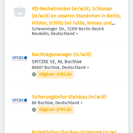
Kfz-Mechatroniker (m/w/d), Schlosser
(m/w/d) an unseren Standorten in Berlin,
Hilden, Schlitz bei Fulda, Kronau und
Scheveninger Str., 12359 Berlin-Bezirk
München
Neukölln, Deutschland
+
Nachtragsmanager (m/​w/​d)
SPITZKE SE, NL Buchloe
86807 Buchloe, Deutschland
+
Allgäuer-JOBS.de
Sicherungsleiter Gleisbau (m/​w/​d)
86 Buchloe, Deutschland
+
Allgäuer-JOBS.de
Projektleiter Gleisbau-Sicherung (m/​w/​