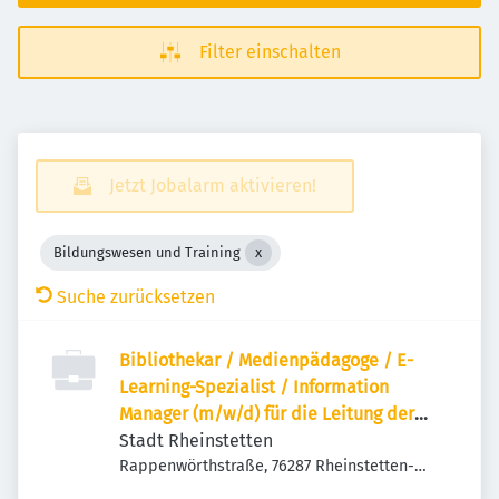
Filter einschalten
Jetzt Jobalarm aktivieren!
Bildungswesen und Training
Suche zurücksetzen
Bibliothekar / Medienpädagoge / E-
Learning-Spezialist / Information
Manager (m/w/d) für die Leitung der
Stadtbibliothek / Volkshochschule
Stadt Rheinstetten
Rappenwörthstraße, 76287 Rheinstetten-
Mörsch, Deutschland