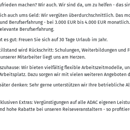
zufrieden machen? Wir auch. Wir sind da, um zu helfen - das sin
lich auch ums Geld: Wir vergüten überdurchschnittlich. Das mo
und Berufserfahrung - bei 3.000 EUR bis 4.000 EUR monatlich.
relevante Berufserfahrung.
t es gut: Freuen Sie sich auf 30 Tage Urlaub im Jahr.
illstand wird Rückschritt: Schulungen, Weiterbildungen und Fü
unserer Mitarbeiter liegt uns am Herzen.
agszuhause: Wir bieten vielfältig flexible Arbeitszeitmodelle, 
beitsplatz. Dazu sorgen wir mit vielen weiteren Angeboten da
später denken: Sehr gerne unterstützen wir Ihre betriebliche Al
xklusiven Extras: Vergünstigungen auf alle ADAC eigenen Leistu
nd hohe Rabatte bei unseren Reiseveranstaltern - so profitiere