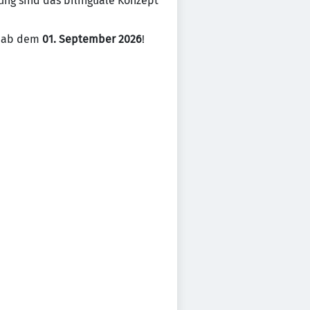
ung sind das bilinguale Konzept
amab dem
01. September 2026
!