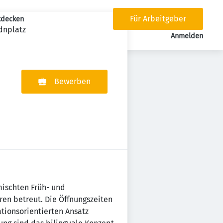
Für Arbeitgeber
tdecken
dnplatz
tion
Anmelden
Bewerben
emischten Früh- und
en betreut. Die Öffnungszeiten
tionsorientierten Ansatz