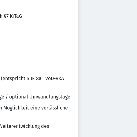
h §7 KiTaG
 (entspricht SuE 8a TVöD-VKA
stage / optional Umwandlungstage
h Möglichkeit eine verlässliche
Weiterentwicklung des