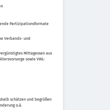
en
fende Partizipationsformate
ene Verbands- und
 vergünstigtes Mittagessen aus
Altersvorsorge sowie VWL-
Deshalb schätzen und begrüßen
inderung o.ä.