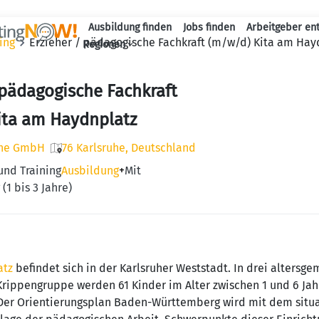
Ausbildung finden
Jobs finden
Arbeitgeber en
ing
Erzieher / pädagogische Fachkraft (m/w/d) Kita am Hay
Haupt-Naviga
Regionen
 pädagogische Fachkraft
ita am Haydnplatz
uhe GmbH
76 Karlsruhe, Deutschland
und Training
Ausbildung
+
Mit
(1 bis 3 Jahre)
atz
befindet sich in der Karlsruher Weststadt. In drei altersg
rippengruppe werden 61 Kinder im Alter zwischen 1 und 6 Jahr
. Der Orientierungsplan Baden-Württemberg wird mit dem situa