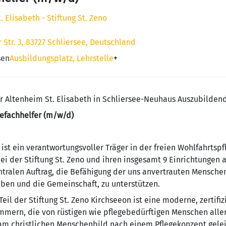
 Elisabeth - Stiftung St. Zeno
 Str. 3, 83727 Schliersee, Deutschland
sen
Ausbildungsplatz, Lehrstelle
+
Ihr Altenheim St. Elisabeth in Schliersee-Neuhaus Auszubildend
gefachhelfer (m/w/d)
 ist ein verantwortungsvoller Träger in der freien Wohlfahrtsp
i der Stiftung St. Zeno und ihren insgesamt 9 Einrichtungen 
tralen Auftrag, die Befähigung der uns anvertrauten Mensch
eben und die Gemeinschaft, zu unterstützen.
Teil der Stiftung St. Zeno Kirchseeon ist eine moderne, zertifiz
mmern, die von rüstigen wie pflegebedürftigen Menschen alle
 am christlichen Menschenbild nach einem Pflegekonzept gelei