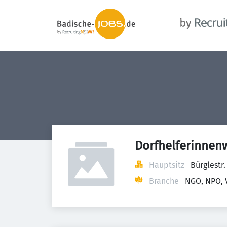
Dorfhelferinnen
Hauptsitz
Bürglestr
Branche
NGO, NPO, 