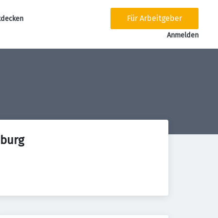
Für Arbeitgeber
tdecken
tion
Anmelden
iburg