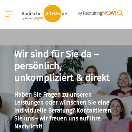
Wir sind für Sie da –
persönlich,
unkompliziert & direkt
Haben Sie Fragen zu unseren
Leistungen oder wünschen Sie eine
individuelle Beratung? Kontaktieren
Sie uns – wir freuen uns auf Ihre
Nachricht!