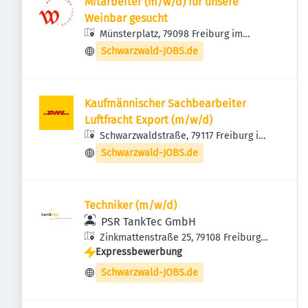
Mitarbeiter (m/w/d) für unsere
Weinbar gesucht
Münsterplatz, 79098 Freiburg im
Breisgau, Deutschland
Schwarzwald-JOBS.de
Kaufmännischer Sachbearbeiter
Luftfracht Export (m/w/d)
Schwarzwaldstraße, 79117 Freiburg im
Breisgau-Ost, Deutschland
Schwarzwald-JOBS.de
Techniker (m/w/d)
PSR TankTec GmbH
Zinkmattenstraße 25, 79108 Freiburg
Expressbewerbung
im Breisgau, Deutschland
Schwarzwald-JOBS.de