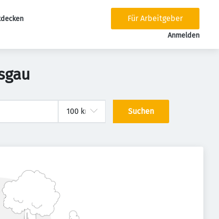
Für Arbeitgeber
tdecken
tion
Anmelden
isgau
Suchen