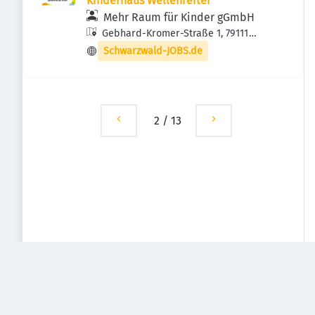
Kinderhaus Wellenreiter
Mehr Raum für Kinder gGmbH
Gebhard-Kromer-Straße 1, 79111
Freiburg im Breisgau, Deutschland
Schwarzwald-JOBS.de
2
/
13