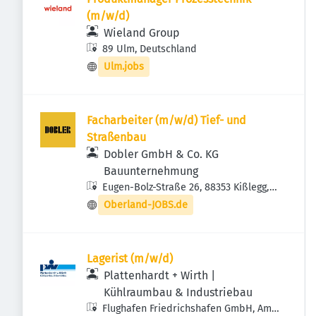
(m/w/d)
Wieland Group
89 Ulm, Deutschland
Ulm.jobs
Facharbeiter (m/w/d) Tief- und
Straßenbau
Dobler GmbH & Co. KG
Bauunternehmung
Eugen-Bolz-Straße 26, 88353 Kißlegg,
Deutschland
Oberland-JOBS.de
Lagerist (m/w/d)
Plattenhardt + Wirth |
Kühlraumbau & Industriebau
Flughafen Friedrichshafen GmbH, Am