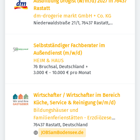
Ausbildung Drogist (w/m/d) 2027 in 76437
Rastatt
dm-drogerie markt GmbH + Co. KG
Niederwaldstraße 21/1, 76437 Rastatt,
Deutschland
Selbstständiger Fachberater im
Außendienst (m/w/d)
HEIM & HAUS
76 Bruchsal, Deutschland
+
3.000 € - 10.000 € pro Monat
Wirtschafter / Wirtschafter im Bereich
Küche, Service & Reinigung (w/m/d)
Bildungshäuser und
Familienferienstätten - Erzdiözese
Freiburg
76437 Rastatt, Deutschland
JOBSamBodensee.de