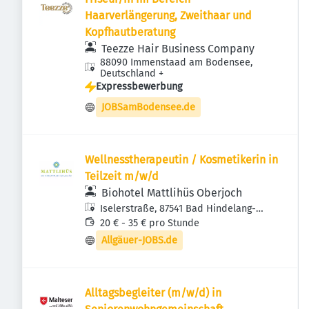
Haarverlängerung, Zweithaar und
Kopfhautberatung
Teezze Hair Business Company
88090 Immenstaad am Bodensee,
Deutschland
+
Expressbewerbung
JOBSamBodensee.de
Wellnesstherapeutin / Kosmetikerin in
Teilzeit m/w/d
Biohotel Mattlihüs Oberjoch
Iselerstraße, 87541 Bad Hindelang-
Oberjoch, Deutschland
20 € - 35 € pro Stunde
Allgäuer-JOBS.de
Alltagsbegleiter (m/w/d) in