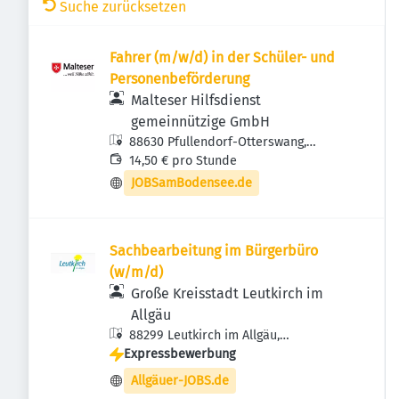
Suche zurücksetzen
Fahrer (m/w/d) in der Schüler- und
Personenbeförderung
Malteser Hilfsdienst
gemeinnützige GmbH
88630 Pfullendorf-Otterswang,
Deutschland
14,50 € pro Stunde
JOBSamBodensee.de
Sachbearbeitung im Bürgerbüro
(w/m/d)
Große Kreisstadt Leutkirch im
Allgäu
88299 Leutkirch im Allgäu,
Expressbewerbung
Deutschland
Allgäuer-JOBS.de