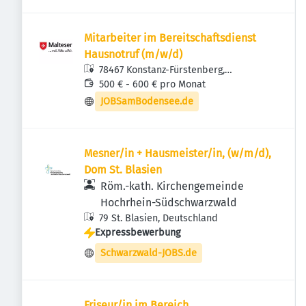
Mitarbeiter im Bereitschaftsdienst
Hausnotruf (m/w/d)
78467 Konstanz-Fürstenberg,
Deutschland
500 € - 600 € pro Monat
JOBSamBodensee.de
Mesner/in + Hausmeister/in, (w/m/d),
Dom St. Blasien
Röm.-kath. Kirchengemeinde
Hochrhein-Südschwarzwald
79 St. Blasien, Deutschland
Expressbewerbung
Schwarzwald-JOBS.de
Friseur/in im Bereich