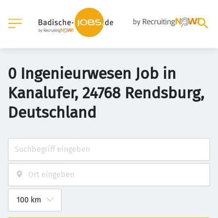
0 Ingenieurwesen Job in
Kanalufer, 24768 Rendsburg,
Deutschland