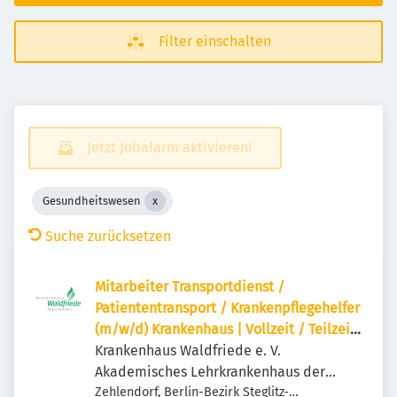
Filter einschalten
Jetzt Jobalarm aktivieren!
Gesundheitswesen
Suche zurücksetzen
Mitarbeiter Transportdienst /
Patiententransport / Krankenpflegehelfer
(m/w/d) Krankenhaus | Vollzeit / Teilzeit
möglich
Krankenhaus Waldfriede e. V.
Akademisches Lehrkrankenhaus der
Charité
Zehlendorf, Berlin-Bezirk Steglitz-