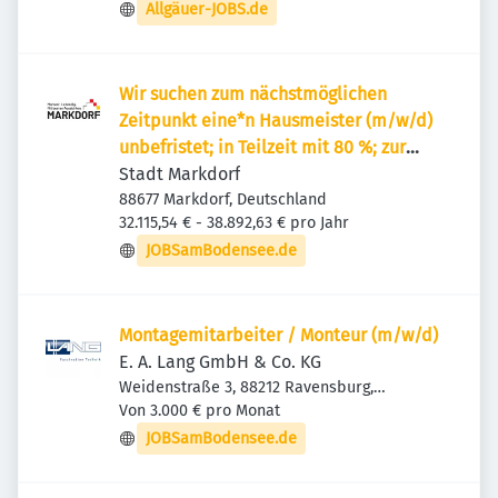
Allgäuer-JOBS.de
Wir suchen zum nächstmöglichen
Zeitpunkt eine*n Hausmeister (m/w/d)
unbefristet; in Teilzeit mit 80 %; zur
Verstärkung unseres Teams im
Stadt Markdorf
städtischen Stadtbauamt.
88677 Markdorf, Deutschland
32.115,54 € - 38.892,63 € pro Jahr
JOBSamBodensee.de
Montagemitarbeiter / Monteur (m/w/d)
E. A. Lang GmbH & Co. KG
Weidenstraße 3, 88212 Ravensburg,
Deutschland
Von 3.000 € pro Monat
JOBSamBodensee.de