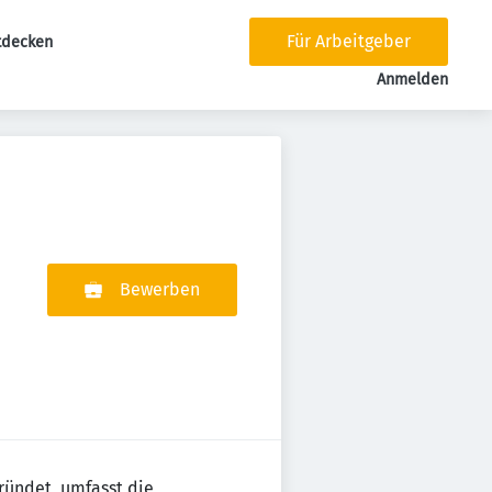
Für Arbeitgeber
tdecken
tion
Anmelden
Bewerben
ründet, umfasst die