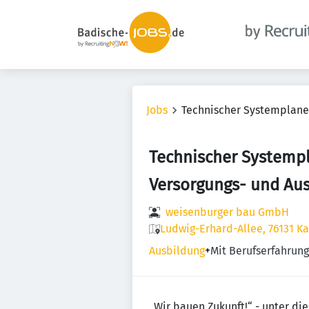
Jobs
Technischer Systemplaner
Technischer Systempl
Versorgungs- und Au
weisenburger bau GmbH
Ludwig-Erhard-Allee, 76131 K
Ausbildung
+
Mit Berufserfahrung 
„Wir bauen Zukunft!“ - unter di