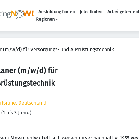
Ausbildung finden
Jobs finden
Arbeitgeber en
Haupt-Naviga
Regionen
 (m/w/d) für Versorgungs- und Ausrüstungstechnik
aner (m/w/d) für
srüstungstechnik
arlsruhe, Deutschland
(1 bis 3 Jahre)
esem Slogan entwickelt sich weisenburger nachhaltig: 1955 geg