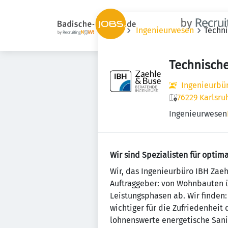
Jobs
Ingenieurwesen
Techn
Technisch
Ingenieurbü
76229 Karlsru
Ingenieurwesen
Wir sind Spezialisten für opti
Wir, das Ingenieurbüro IBH Zae
Auftraggeber: von Wohnbauten ü
Leistungsphasen ab. Wir finden
wichtiger für die Zufriedenheit
lohnenswerte energetische San