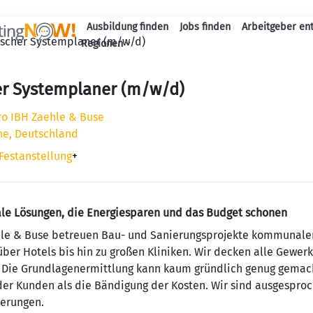
Ausbildung finden
Jobs finden
Arbeitgeber en
ischer Systemplaner (m/w/d)
Haupt-Naviga
Regionen
er Systemplaner (m/w/d)
ro IBH Zaehle & Buse
he, Deutschland
Festanstellung
+
male Lösungen, die Energiesparen und das Budget schonen
hle & Buse betreuen Bau- und Sanierungsprojekte kommunaler
ber Hotels bis hin zu großen Kliniken. Wir decken alle Gewer
: Die Grundlagenermittlung kann kaum gründlich genug gemach
 der Kunden als die Bändigung der Kosten. Wir sind ausgesproc
ierungen.