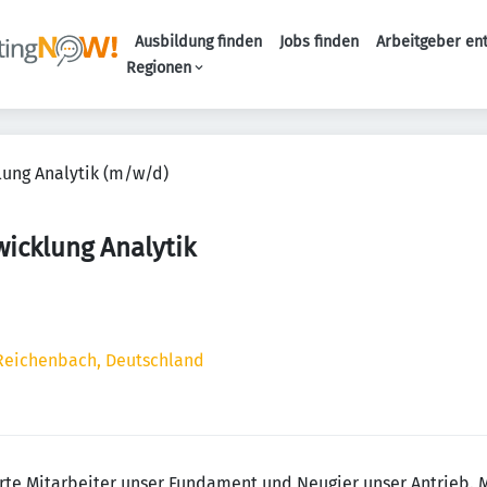
Ausbildung finden
Jobs finden
Arbeitgeber en
Haupt-Naviga
Regionen
lung Analytik (m/w/d)
icklung Analytik
-Reichenbach, Deutschland
erte Mitarbeiter unser Fundament und Neugier unser Antrieb. 