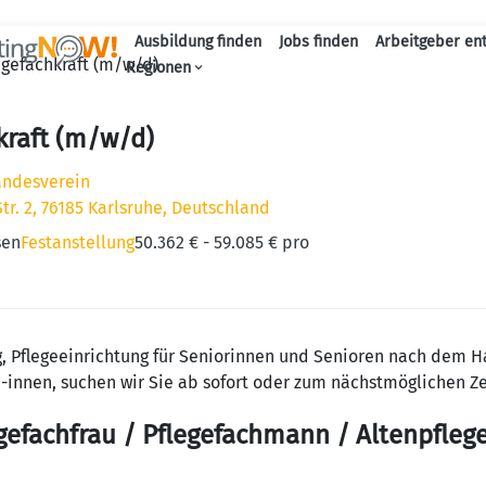
Ausbildung finden
Jobs finden
Arbeitgeber en
egefachkraft (m/w/d)
Haupt-Naviga
Regionen
kraft (m/w/d)
andesverein
Str. 2, 76185 Karlsruhe, Deutschland
sen
Festanstellung
50.362 € - 59.085 € pro
, Pflegeeinrichtung für Seniorinnen und Senioren nach dem 
nnen, suchen wir Sie ab sofort oder zum nächstmöglichen Ze
egefachfrau / Pflegefachmann / Altenpflege