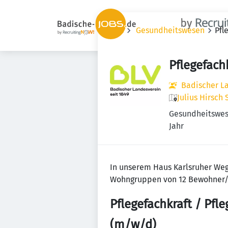
Jobs
Gesundheitswesen
Pfl
Pflegefach
Badischer L
Julius Hirsch 
Gesundheitswe
Jahr
In unserem Haus Karlsruher Weg
Wohngruppen von 12 Bewohner/-i
Pflegefachkraft / Pfl
(m/w/d)