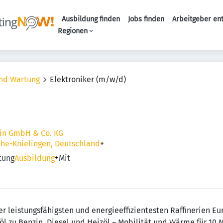
Ausbildung finden
Jobs finden
Arbeitgeber en
Haupt-Naviga
Regionen
und Wartung
Elektroniker (m/w/d)
ein GmbH & Co. KG
ruhe-Knielingen, Deutschland
+
tung
Ausbildung
+
Mit
er leistungsfähigsten und energieeffizientesten Raffinerien Eu
öl zu Benzin, Diesel und Heizöl – Mobilität und Wärme für 10 