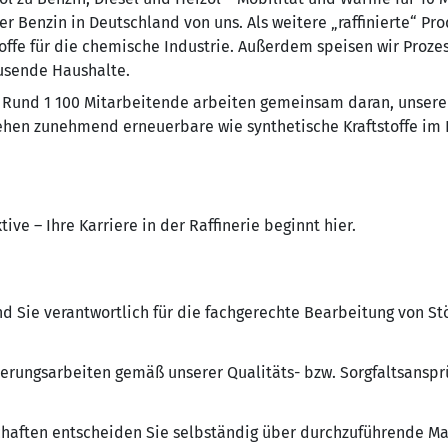
er Benzin in Deutschland von uns. Als weitere „raffinierte“ P
offe für die chemische Industrie. Außerdem speisen wir Proz
usende Haushalte.
. Rund 1 100 Mitarbeitende arbeiten gemeinsam daran, unsere
tehen zunehmend erneuerbare wie synthetische Kraftstoffe im 
ive – Ihre Karriere in der Raffinerie beginnt hier.
nd Sie verantwortlich für die fachgerechte Bearbeitung von S
rierungsarbeiten gemäß unserer Qualitäts- bzw. Sorgfaltsanspr
haften entscheiden Sie selbständig über durchzuführende M