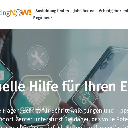
Ausbildung finden
Jobs finden
Arbeitgeber en
Haupt-Naviga
Regionen
elle Hilfe für Ihren E
 Fragen, Schritt-für-Schritt-Anleitungen und Tipp
port-Center unterstützt Sie dabei, das volle Pote
auszuschöpfen – einfach, schnell und zuverlässig