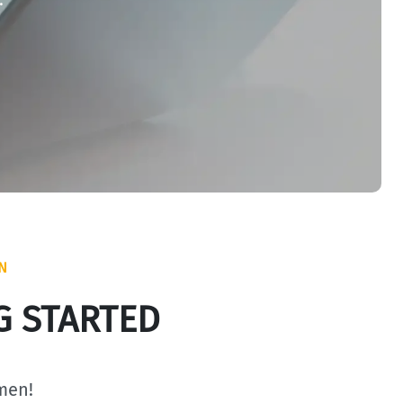
N
G STARTED
men!