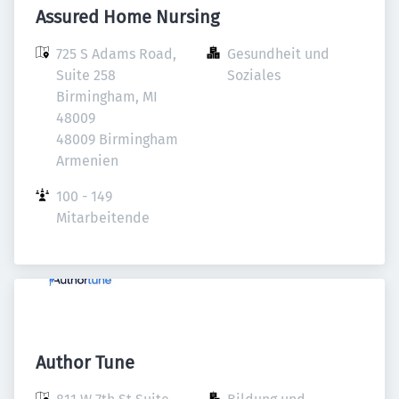
Assured Home Nursing
725 S Adams Road, 
Gesundheit und 
Suite 258 
Soziales
Birmingham, MI 
48009

48009 Birmingham

Armenien
100 - 149 
Mitarbeitende
Author Tune