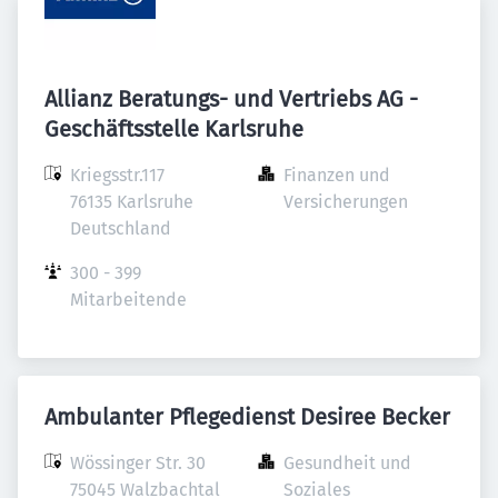
Allianz Beratungs- und Vertriebs AG -
Geschäftsstelle Karlsruhe
Kriegsstr.117

Finanzen und 
76135 Karlsruhe

Versicherungen
Deutschland
300 - 399 
Mitarbeitende
Ambulanter Pflegedienst Desiree Becker
Wössinger Str. 30

Gesundheit und 
75045 Walzbachtal

Soziales