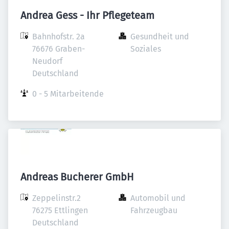
Andrea Gess - Ihr Pflegeteam
Bahnhofstr. 2a

Gesundheit und 
76676 Graben-
Soziales
Neudorf

Deutschland
0 - 5 Mitarbeitende
Andreas Bucherer GmbH
Zeppelinstr.2

Automobil und 
76275 Ettlingen

Fahrzeugbau
Deutschland