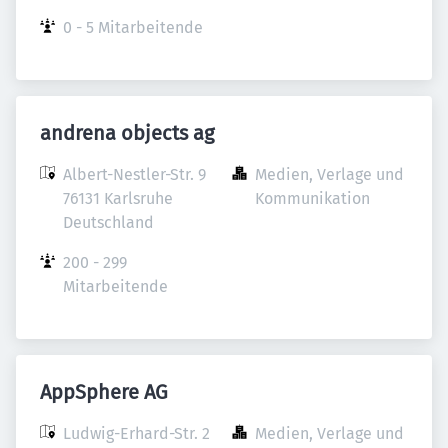
0 - 5 Mitarbeitende
andrena objects ag
Albert-Nestler-Str. 9

Medien, Verlage und 
76131 Karlsruhe

Kommunikation
Deutschland
200 - 299 
Mitarbeitende
AppSphere AG
Ludwig-Erhard-Str. 2

Medien, Verlage und 