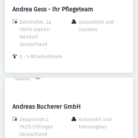
Andrea Gess - Ihr Pflegeteam
Bahnhofstr. 2a

Gesundheit und 
76676 Graben-
Soziales
Neudorf

Deutschland
0 - 5 Mitarbeitende
Andreas Bucherer GmbH
Zeppelinstr.2

Automobil und 
76275 Ettlingen

Fahrzeugbau
Deutschland