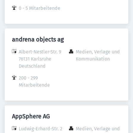
0 - 5 Mitarbeitende
andrena objects ag
Albert-Nestler-Str. 9

Medien, Verlage und 
76131 Karlsruhe

Kommunikation
Deutschland
200 - 299 
Mitarbeitende
AppSphere AG
Ludwig-Erhard-Str. 2

Medien, Verlage und 