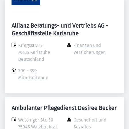
Allianz Beratungs- und Vertriebs AG -
Geschäftsstelle Karlsruhe
Kriegsstr.117

Finanzen und 
76135 Karlsruhe

Versicherungen
Deutschland
300 - 399 
Mitarbeitende
Ambulanter Pflegedienst Desiree Becker
Wössinger Str. 30

Gesundheit und 
75045 Walzbachtal

Soziales