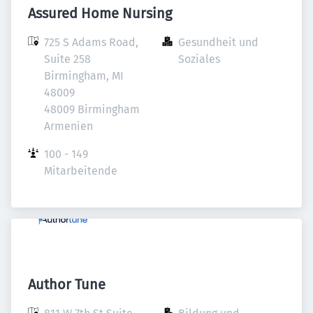
Assured Home Nursing
725 S Adams Road, 
Gesundheit und 
Suite 258 
Soziales
Birmingham, MI 
48009

48009 Birmingham

Armenien
100 - 149 
Mitarbeitende
Author Tune